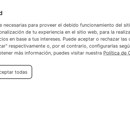
Acceso propietario
Área del viajero
Favoritos
d
e necesarias para proveer el debido funcionamiento del si
nalización de tu experiencia en el sitio web, para la realiza
os en base a tus intereses. Puede aceptar o rechazar las c
r" respectivamente o, por el contrario, configurarlas segú
obtener más información, puedes visitar nuestra
Política de 
ceptar todas