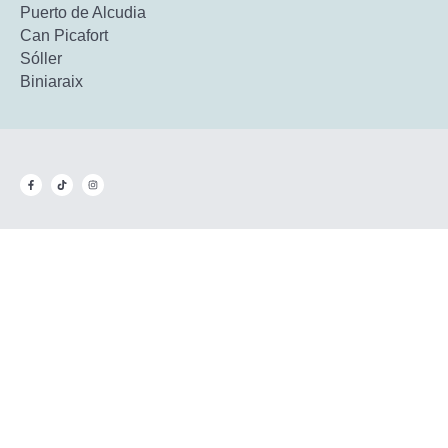
Puerto de Alcudia
Can Picafort
Sóller
Biniaraix