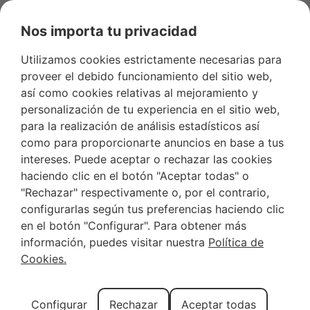
Nos importa tu privacidad
Utilizamos cookies estrictamente necesarias para
proveer el debido funcionamiento del sitio web,
así como cookies relativas al mejoramiento y
personalización de tu experiencia en el sitio web,
para la realización de análisis estadísticos así
Alquiler casa en
como para proporcionarte anuncios en base a tus
intereses. Puede aceptar o rechazar las cookies
Artá
haciendo clic en el botón "Aceptar todas" o
"Rechazar" respectivamente o, por el contrario,
MALLORCA
configurarlas según tus preferencias haciendo clic
en el botón "Configurar". Para obtener más
¿Buscas un rincón de la isla más tranquilo?
información, puedes visitar nuestra
Política de
¡Hospédate en el interior! Encuentra el mejor
Cookies.
alquiler casa en Artá Mallorca en Rentallorca.
Configurar
Rechazar
Aceptar todas