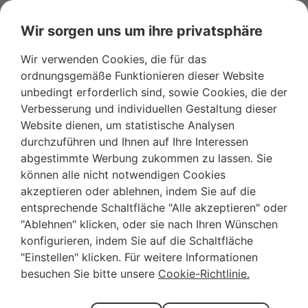
Wir sorgen uns um ihre privatsphäre
Wir verwenden Cookies, die für das
ordnungsgemäße Funktionieren dieser Website
unbedingt erforderlich sind, sowie Cookies, die der
Verbesserung und individuellen Gestaltung dieser
Ferienwohnu
Website dienen, um statistische Analysen
durchzuführen und Ihnen auf Ihre Interessen
auf
abgestimmte Werbung zukommen zu lassen. Sie
Mallorca
können alle nicht notwendigen Cookies
akzeptieren oder ablehnen, indem Sie auf die
Bei Rentallorca bieten
entsprechende Schaltfläche "Alle akzeptieren" oder
wir Ihnen die beste
"Ablehnen" klicken, oder sie nach Ihren Wünschen
Ferienwohnung auf
konfigurieren, indem Sie auf die Schaltfläche
Mallorca. Entdecken
"Einstellen" klicken. Für weitere Informationen
Sie unsere
besuchen Sie bitte unsere
Cookie-Richtlinie.
Ferienunterkünfte mit
Pool, in ländlicher