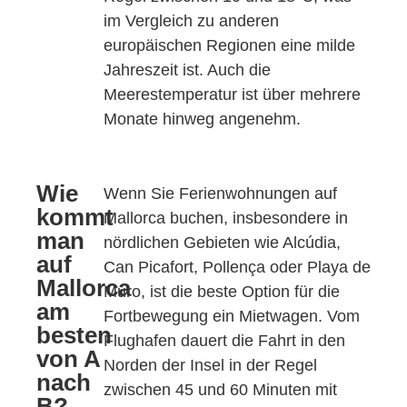
im Vergleich zu anderen
europäischen Regionen eine milde
Jahreszeit ist. Auch die
Meerestemperatur ist über mehrere
Monate hinweg angenehm.
Wie
Wenn Sie Ferienwohnungen auf
kommt
Mallorca buchen, insbesondere in
man
nördlichen Gebieten wie Alcúdia,
auf
Can Picafort, Pollença oder Playa de
Mallorca
Muro, ist die beste Option für die
am
Fortbewegung ein Mietwagen. Vom
besten
Flughafen dauert die Fahrt in den
von A
Norden der Insel in der Regel
nach
zwischen 45 und 60 Minuten mit
B?